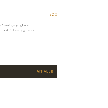
SØG
rforenings lydigheds
 med. Se hvad jeg laver i
VIS ALLE