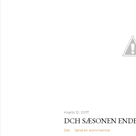
a
g
marts 12, 2017
DCH SÆSONEN ENDEL
Del
Send en kommentar