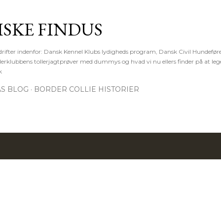
Gå videre til hovedindholdet
ISKE FINDUS
rifter indenfor: Dansk Kennel Klubs lydigheds program, Dansk Civil Hundeføre
lerklubbens tollerjagtprøver med dummys og hvad vi nu ellers finder på at lege
k
S BLOG
BORDER COLLIE HISTORIER